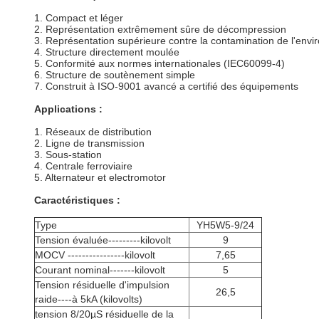
1. Compact et léger
2. Représentation extrêmement sûre de décompression
3. Représentation supérieure contre la contamination de l'env
4. Structure directement moulée
5. Conformité aux normes internationales (IEC60099-4)
6. Structure de soutènement simple
7. Construit à ISO-9001 avancé a certifié des équipements
Applications :
1. Réseaux de distribution
2. Ligne de transmission
3. Sous-station
4. Centrale ferroviaire
5. Alternateur et electromotor
Caractéristiques :
Type
YH5W5-9/24
Tension évaluée---------kilovolt
9
MOCV ----------------kilovolt
7,65
Courant nominal-------kilovolt
5
Tension résiduelle d'impulsion
26,5
raide----à 5kA (kilovolts)
tension 8/20µS résiduelle de la