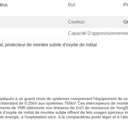
eur, 
But:
Pr
Couleur:
Gr
Capacité D'approvisionnemen
al
, 
protecteur de montée subite d'oxyde de métal
pliqués à un grand choix de systèmes comprenant l'équipement de sous
gie s'étendant de 0.25kV aux systèmes 765kV. Ces intercepteurs de mont
ments de YNR (éléments non linéaires de ZnO de résistance de YongDe) 
eurs d'oxyde de métal de montée subite offrent de tels usages spéciaux 
e énergie, à l'exploitation sûre, à la compacité/au poids léger et à l'ab