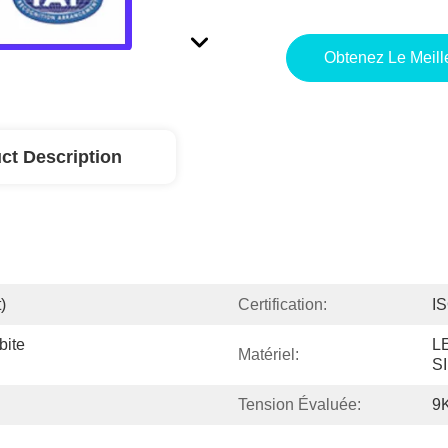
Obtenez Le Meille
ct Description
)
Certification:
I
ite 
L
Matériel:
S
Tension Évaluée:
9