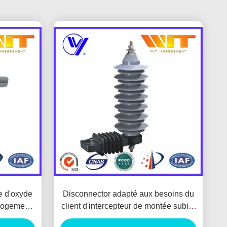
e d'oxyde
Disconnector adapté aux besoins du
 logement
client d'intercepteur de montée subite
transport
d'oxyde de métal pour la protection