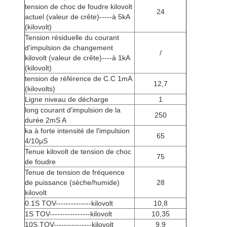
tension de choc de foudre kilovolt
24
actuel (valeur de crête)-----à 5kA
(kilovolt)
Tension résiduelle du courant
d'impulsion de changement
/
kilovolt (valeur de crête)----à 1kA
(kilovolt)
tension de référence de C.C 1mA
12,7
(kilovolts)
Ligne niveau de décharge
1
long courant d'impulsion de la
250
durée 2mS A
ka à forte intensité de l'impulsion
65
4/10µS
Tenue kilovolt de tension de choc
75
de foudre
Tenue de tension de fréquence
de puissance (sèche/humide)
28
kilovolt
0.1S TOV--------------kilovolt
10,8
1S TOV----------------kilovolt
10,35
10S TOV---------------kilovolt
9,9