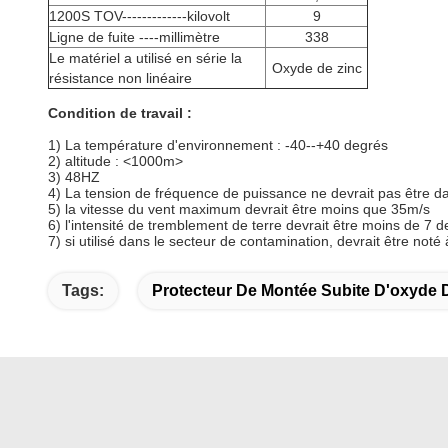
1200S TOV-------------kilovolt
9
Ligne de fuite ----millimètre
338
Le matériel a utilisé en série la
Oxyde de zinc
résistance non linéaire
Condition de travail :
1)
La température d'environnement : -40--+40 degrés
2) altitude :
<1000m>
3)
48HZ
4)
La tension de fréquence de puissance ne devrait pas être da
5) la vitesse du vent maximum devrait être moins que 35m/s
6) l'intensité de tremblement de terre devrait être moins de 7 
7) si utilisé dans le secteur de contamination, devrait être noté 
Tags:
Protecteur De Montée Subite D'oxyde 