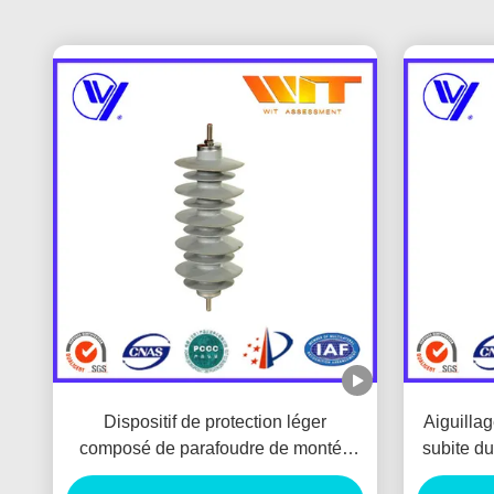
Dispositif de protection léger
Aiguilla
composé de parafoudre de montée
subite du
subite d'oxyde de métal de sous-
de silici