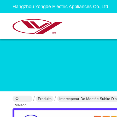
Hangzhou Yongde Electric Appliances Co.,Ltd
Produits
Intercepteur De Montée Subite D'
Maison