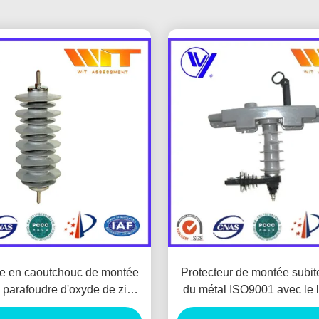
ge en caoutchouc de montée
Protecteur de montée subit
 parafoudre d'oxyde de zinc
du métal ISO9001 avec le
um 33KV pour la protection de
de polymère, ligne type de 