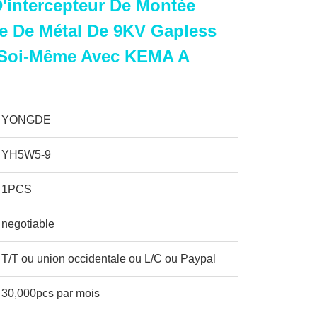
'intercepteur De Montée
e De Métal De 9KV Gapless
 Soi-Même Avec KEMA A
YONGDE
YH5W5-9
1PCS
negotiable
T/T ou union occidentale ou L/C ou Paypal
30,000pcs par mois