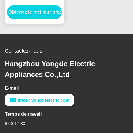
pour le système de
protection contre la foudre
Obtenez le meilleur prix
Contactez-nous
Hangzhou Yongde Electric
Appliances Co.,Ltd
E-mail
infor@yongdelectric.com
Temps de travail
8:00-17:30