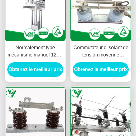
Normalement type
Commutateur d'isolant de
mécanisme manuel 12KV
tension moyenne
de commutateur de
extérieure/basse tension
débranchement de basse
Obtenez le meilleur prix
Obtenez le meilleur prix
pour la centrale
tension de sous-station