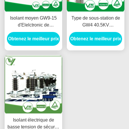
Isolant moyen GW9-15
Type de sous-station de
d'Elelctronic de
GW4 40.5KV
commutateur de
Disconnector de basse
Obtenez le meilleur prix
débranchement de
Obtenez le meilleur prix
tension avec le
tension de 10KV 1.6KA
mécanisme actionné
manuel
Isolant électrique de
basse tension de sécurité