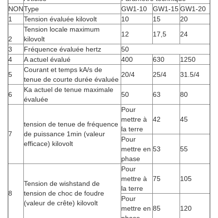
NON
Type
GW1-10
GW1-15
GW1-20
1
Tension évaluée kilovolt
10
15
20
Tension locale maximum
12
17,5
24
2
kilovolt
3
Fréquence évaluée hertz
50
4
A actuel évalué
400
630
1250
Courant et temps kA/s de
5
20/4
25/4
31.5/4
tenue de courte durée évaluée
Ka actuel de tenue maximale
6
50
63
80
évaluée
Pour
mettre à
42
45
tension de tenue de fréquence
la terre
7
de puissance 1min (valeur
Pour
efficace) kilovolt
mettre en
53
55
phase
Pour
mettre à
75
105
Tension de wishstand de
la terre
8
tension de choc de foudre
Pour
(valeur de crête) kilovolt
mettre en
85
120