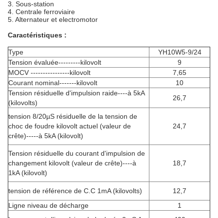
3. Sous-station
4. Centrale ferroviaire
5. Alternateur et electromotor
Caractéristiques :
Type
YH10W5-9/24
Tension évaluée---------kilovolt
9
MOCV ----------------kilovolt
7,65
Courant nominal-------kilovolt
10
Tension résiduelle d'impulsion raide----à 5kA
26,7
(kilovolts)
tension 8/20µS résiduelle de la tension de
choc de foudre kilovolt actuel (valeur de
24,7
crête)-----à 5kA (kilovolt)
Tension résiduelle du courant d'impulsion de
changement kilovolt (valeur de crête)----à
18,7
1kA (kilovolt)
tension de référence de C.C 1mA (kilovolts)
12,7
Ligne niveau de décharge
1