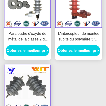
Parafoudre d'oxyde de
L'intercepteur de montée
métal de la classe 2 de
subite du polymère 5KA
54KV 5KA pour le circuit
adapté aux besoins du
Obtenez le meilleur prix
à haute tension, position
Obtenez le meilleur prix
client par couleur sans
d'individu
Gap, 54KV a évalué la
tension