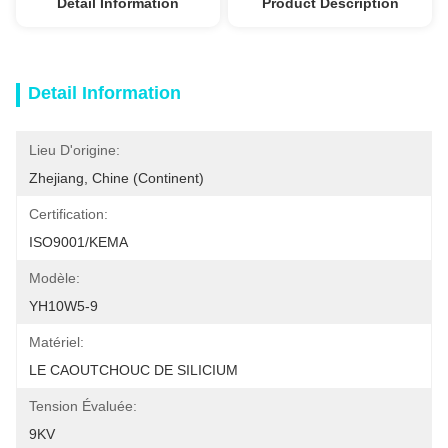
Detail Information
Product Description
Detail Information
Lieu D'origine:
Zhejiang, Chine (continent)
Certification:
ISO9001/KEMA
Modèle:
YH10W5-9
Matériel:
LE CAOUTCHOUC DE SILICIUM
Tension Évaluée:
9KV