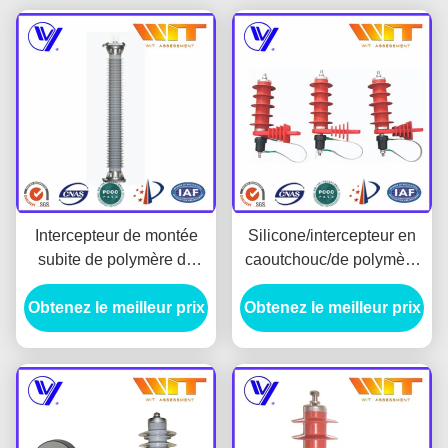
Intercepteur de montée
Silicone/intercepteur en
subite de polymère de
caoutchouc/de polymère
catégorie de la station
montée subite avec le
Obtenez le meilleur prix
220KV fait par la
Obtenez le meilleur prix
rapport de KEMA pour le
résistance d'oxyde de
transport d'énergie
métal