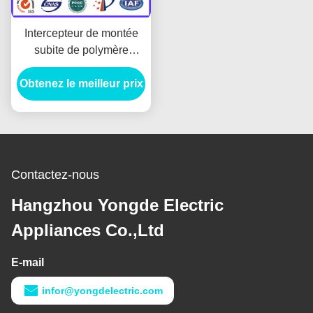
Intercepteur de montée
subite de polymère
d'oxyde de zinc d'Electric
Obtenez le meilleur prix
Power au-dessus de la
protection ISO9001 de
tension
Contactez-nous
Hangzhou Yongde Electric
Appliances Co.,Ltd
E-mail
infor@yongdelectric.com