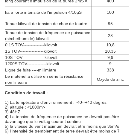
long courant d'impulsion de la durée 2mS A
400
ka à forte intensité de l'impulsion 4/10µS
100
Tenue kilovolt de tension de choc de foudre
95
Tenue de tension de fréquence de puissance
28
(sèche/humide) kilovolt
0.1S TOV--------------kilovolt
10,8
1S TOV----------------kilovolt
10,35
10S TOV---------------kilovolt
9,9
1200S TOV-------------kilovolt
9
Ligne de fuite ----millimètre
338
Le matériel a utilisé en série la résistance
Oxyde de zinc
non linéaire
Condition de travail :
1)
La température d'environnement : -40--+40 degrés
2) altitude :
<1000m>
3)
48HZ
4)
La tension de fréquence de puissance ne devrait pas être
davantage que le voltag courant continu
5) la vitesse du vent maximum devrait être moins que 35m/s
6) l'intensité de tremblement de terre devrait être moins de 7