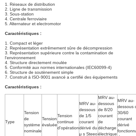
1. Réseaux de distribution
2. Ligne de transmission
3. Sous-station
4. Centrale ferroviaire
5. Alternateur et electromotor
Caractéristiques :
1. Compact et léger
2. Représentation extrêmement sûre de décompression
3. Représentation supérieure contre la contamination de
l'environnement
4. Structure directement moulée
5. Conformité aux normes internationales (IEC60099-4)
6. Structure de soutènement simple
7. Construit à ISO-9001 avancé a certifié des équipements
Caractéristiques :
MRV au-
MRV au-
MRV au-
dessous
dessous 
dessous
de 8/20
Tension
30/60
Tension
de 1/5
courant
de
Tension
courant
Type
continue
courant
de
système
évaluée
dérivé
d'opération
dérivé du
décharge
nominale
fonctionn
μ s Steeo
électrique