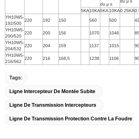
du μ s
du μ s
5KA
10KA
5KA
10KA
0.25KA
0
YH10W5-
220
192
150
560
500
4
192/500
YH10W5-
220
200
156
1070
1046
8
200/520
YH10W5-
220
204
159
1137
1015
9
204/532
YH10W5-
220
216
168,5
1238
1106
9
216/562
Tags:
Ligne Intercepteur De Montée Subite
Ligne De Transmission Intercepteurs
Ligne De Transmission Protection Contre La Foudre