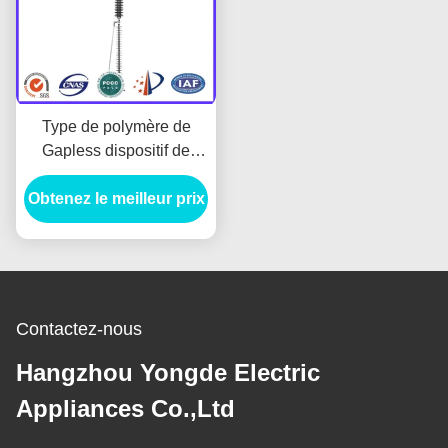
Type de polymère de
Gapless dispositif de
protection d'intercepteur
Obtenez le meilleur prix
de montée subite pour la
ligne de transmission
Contactez-nous
Hangzhou Yongde Electric
Appliances Co.,Ltd