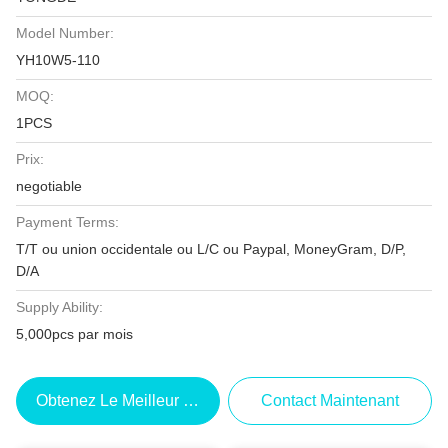
Model Number:
YH10W5-110
MOQ:
1PCS
Prix:
negotiable
Payment Terms:
T/T ou union occidentale ou L/C ou Paypal, MoneyGram, D/P,
D/A
Supply Ability:
5,000pcs par mois
Obtenez Le Meilleur Prix
Contact Maintenant