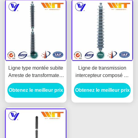
Ligne type montée subite
Ligne de transmission
Arreste de transformateur
intercepteur composé de
pour le transport
montée subite de ZnO
Obtenez le meilleur prix
d'énergie, Grey Silicone
Obtenez le meilleur prix
avec des lacunes
Housing
externes de série, haute
tension 220KV