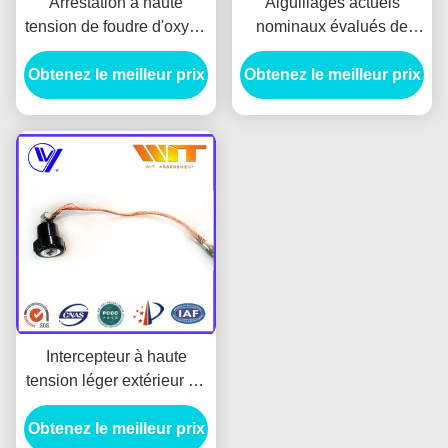
Arrestation à haute
Aiguillages actuels
tension de foudre d'oxyde
nominaux évalués de
de métal de sous-station
montée subite de
Obtenez le meilleur prix
d'équipement,
logement de la porcelaine
Obtenez le meilleur prix
intercepteurs de montée
10KA de la tension
subite de HT
220KV
Intercepteur à haute
tension léger extérieur de
montée subite pour la
Obtenez le meilleur prix
centrale