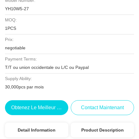
Model Number:
YH10W5-27
MOQ:
1PCS
Prix:
negotiable
Payment Terms:
T/T ou union occidentale ou L/C ou Paypal
Supply Ability:
30,000pcs par mois
Obtenez Le Meilleur Prix
Contact Maintenant
Detail Information
Product Description