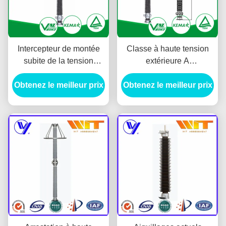
Intercepteur de montée
Classe à haute tension
subite de la tension
extérieure A
500KV supérieure, type
d'intercepteur de montée
Obtenez le meilleur prix
parafoudre de sous-
Obtenez le meilleur prix
subite d'oxyde du métal
station de porcelaine
444KV sans lacunes
d'oxyde de zinc