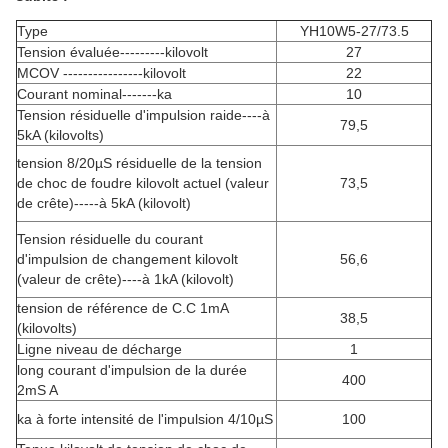
Type
YH10W5-27/73.5
Tension évaluée---------kilovolt
27
MCOV ----------------kilovolt
22
Courant nominal-------ka
10
Tension résiduelle d'impulsion raide----à
79,5
5kA (kilovolts)
tension 8/20µS résiduelle de la tension
de choc de foudre kilovolt actuel (valeur
73,5
de crête)-----à 5kA (kilovolt)
Tension résiduelle du courant
d'impulsion de changement kilovolt
56,6
(valeur de crête)----à 1kA (kilovolt)
tension de référence de C.C 1mA
38,5
(kilovolts)
Ligne niveau de décharge
1
long courant d'impulsion de la durée
400
2mS A
ka à forte intensité de l'impulsion 4/10µS
100