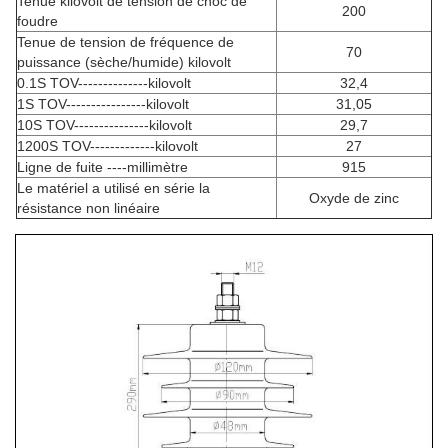
Tenue kilovolt de tension de choc de
200
foudre
Tenue de tension de fréquence de
70
puissance (sèche/humide) kilovolt
0.1S TOV--------------kilovolt
32,4
1S TOV----------------kilovolt
31,05
10S TOV---------------kilovolt
29,7
1200S TOV-------------kilovolt
27
Ligne de fuite ----millimètre
915
Le matériel a utilisé en série la
Oxyde de zinc
résistance non linéaire