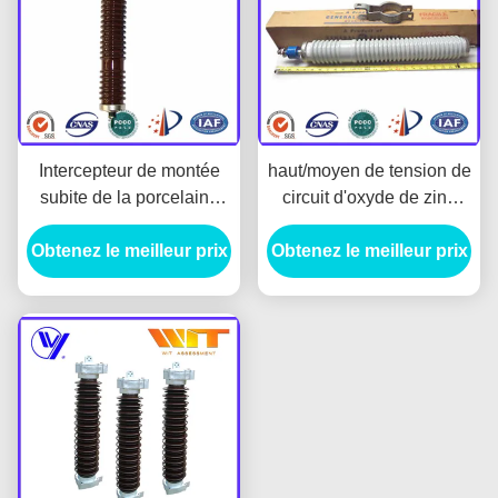
Intercepteur de montée
haut/moyen de tension de
subite de la porcelaine
circuit d'oxyde de zinc
10KA, parafoudre de
intercepteur de 220kV
Obtenez le meilleur prix
porcelaine pour le
Obtenez le meilleur prix
avec le logement en
système 35-220kv
céramique, IEC60099-4
alternatif