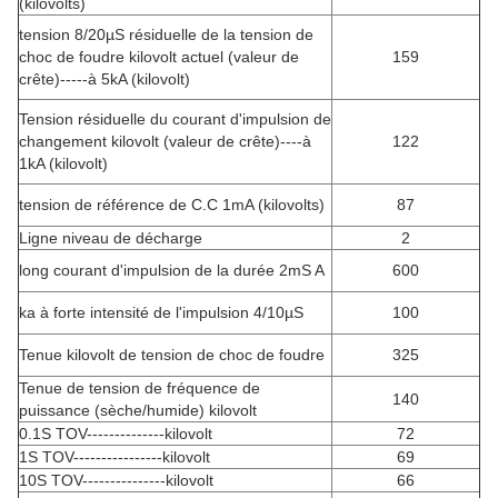
(kilovolts)
tension 8/20µS résiduelle de la tension de
choc de foudre kilovolt actuel (valeur de
159
crête)-----à 5kA (kilovolt)
Tension résiduelle du courant d'impulsion de
changement kilovolt (valeur de crête)----à
122
1kA (kilovolt)
tension de référence de C.C 1mA (kilovolts)
87
Ligne niveau de décharge
2
long courant d'impulsion de la durée 2mS A
600
ka à forte intensité de l'impulsion 4/10µS
100
Tenue kilovolt de tension de choc de foudre
325
Tenue de tension de fréquence de
140
puissance (sèche/humide) kilovolt
0.1S TOV--------------kilovolt
72
1S TOV----------------kilovolt
69
10S TOV---------------kilovolt
66