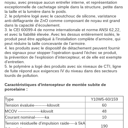
noyau, avec presque aucun entrefer interne, et représentation
exceptionnelle de cachetage simple dans la structure, petite dans
la taille et la lumière dans le poids.
2. le polymère logé avec le caoutchouc de silicone, varistance
anti-déflagrante de ZnO comme composant de noyau est grand
dans la capacité d'écoulement.
3. le CEI 60099-4 de norme internationale et norme ANSI 62,22,
et avec la fiabilité élevée. Avec les dessus entièrement isolés, le
produit peut être appliqué à l'installation complète d'armoire, qui
peut réduire la taille concevante de l'armoire.
4. les produits avec le dispositif de détachement peuvent fournir
des signaux pour stopper l'opération quand l'échec se produit,
la prévention de l'explosion d'intercepteur, et de elle est exempte
d'entretien.
5. le polymère a logé des produits avec six niveaux de CTI, ligne
de fuite répond aux exigences IV du niveau dans des secteurs
lourds de pollution.
Caractéristiques d'intercepteur de montée subite de
porcelaine :
Type
Y10W5-60/159
Tension évaluée---------kilovolt
60
MCOV ----------------kilovolt
48
Courant nominal-------ka
10
Tension résiduelle d'impulsion raide----à 5kA
190