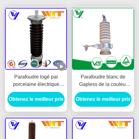
Parafoudre logé par
Parafoudre blanc de
porcelaine électrique
Gapless de la couleur
d'oxyde du métal 51KV
9KV avec la porcelaine
Obtenez le meilleur prix
avec la varistance de
Obtenez le meilleur prix
logée
ZnO