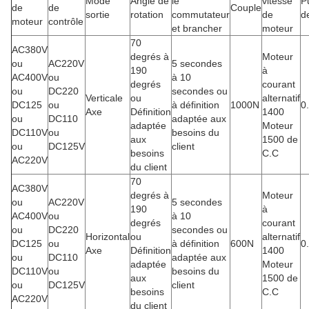
Mode
Angle de
le
vitesse
P
de
de
Couple
sortie
rotation
commutateur
de
d
moteur
contrôle
et brancher
moteur
70
AC380V
degrés à
Moteur
ou
AC220V
5 secondes
190
à
AC400V
ou
à 10
degrés
courant
ou
DC220
secondes ou
Verticale
ou
alternatif
DC125
ou
à définition
1000N
0
Axe
Définition
1400
ou
DC110
adaptée aux
adaptée
Moteur
DC110V
ou
besoins du
aux
1500 de
ou
DC125V
client
besoins
C.C
AC220V
du client
70
AC380V
degrés à
Moteur
ou
AC220V
5 secondes
190
à
AC400V
ou
à 10
degrés
courant
ou
DC220
secondes ou
Horizontal
ou
alternatif
DC125
ou
à définition
600N
0
Axe
Définition
1400
ou
DC110
adaptée aux
adaptée
Moteur
DC110V
ou
besoins du
aux
1500 de
ou
DC125V
client
besoins
C.C
AC220V
du client