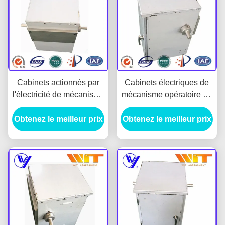
Cabinets actionnés par
Cabinets électriques de
l'électricité de mécanisme
mécanisme opératoire de
moteur durable pour le
moteur pour le
Obtenez le meilleur prix
commutateur moyen de
Disconnector de système
Obtenez le meilleur prix
mise à la terre de tension
mv Swich