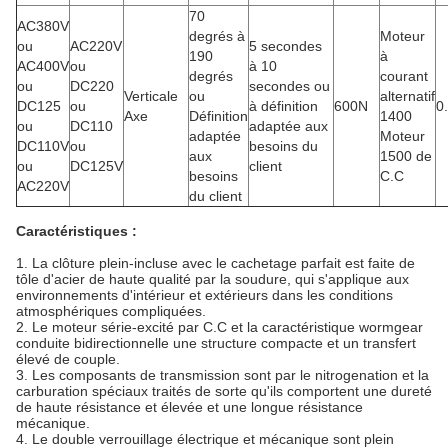
70
AC380V
degrés à
Moteur
ou
AC220V
5 secondes
190
à
AC400V
ou
à 10
degrés
courant
ou
DC220
secondes ou
Verticale
ou
alternatif
DC125
ou
à définition
600N
0
Axe
Définition
1400
ou
DC110
adaptée aux
adaptée
Moteur
DC110V
ou
besoins du
aux
1500 de
ou
DC125V
client
besoins
C.C
AC220V
du client
Caractéristiques :
1. La clôture plein-incluse avec le cachetage parfait est faite de
tôle d'acier de haute qualité par la soudure, qui s'applique aux
environnements d'intérieur et extérieurs dans les conditions
atmosphériques compliquées.
2. Le moteur série-excité par C.C et la caractéristique wormgear
conduite bidirectionnelle une structure compacte et un transfert
élevé de couple.
3. Les composants de transmission sont par le nitrogenation et la
carburation spéciaux traités de sorte qu'ils comportent une dureté
de haute résistance et élevée et une longue résistance
mécanique.
4. Le double verrouillage électrique et mécanique sont plein