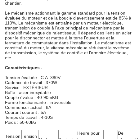
chantier.
Le mécanisme actionnant la gamme standard pour la tension
évaluée du moteur et de la boucle d'avertissement est de 85% à
110%. Le mécanisme est entraîné par un moteur électrique,
transmission de couple à l'axe principal de mécanisme par le
dispositif mécanique de ralentisseur. Il dépend des liens en acier
pour le disconnector et mettre à la terre l'ouverture et la
fermeture de commutateur dans l'installation. Le mécanisme est
constitué du moteur, la vitesse mécanique réduisant le système
de transmission, le système de contrôle et l'armoire électrique,
etc.
Caractéristiques :
Tension évaluée : C.A. 380V
Cadence de travail : 370W
Service : EXTÉRIEUR
Boîte : acier inoxydable
Couple évalué : 40-90mKG
Forme fonctionnante : irréversible
Commencer actuel : 8A
Courant courant : 5A
Temps de travail : 4-10S
Poids : 50-60kG
Heure pour
De
Tension
Tension