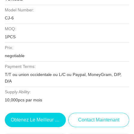
Model Number:
CJ-6
MOQ:
1PCS
Prix:
negotiable
Payment Terms:
T/T ou union occidentale ou L/C ou Paypal, MoneyGram, D/P,
D/A
Supply Ability:
10,000pcs par mois
Obtenez Le Meilleur Prix
Contact Maintenant