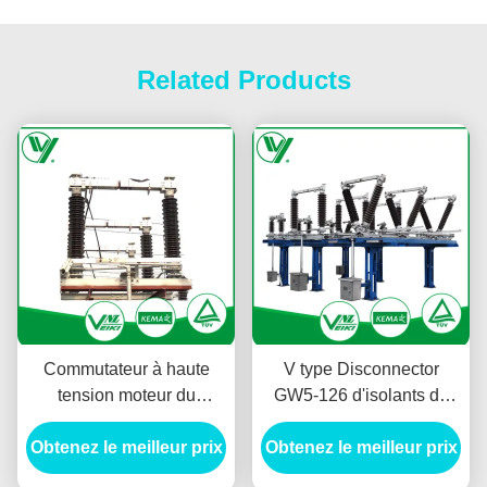
Related Products
Commutateur à haute
V type Disconnector
tension moteur du
GW5-126 d'isolants de
débranchement 126KV
sous-station de
Obtenez le meilleur prix
pour la sous-station
Obtenez le meilleur prix
commutateur de
électrique GW37-126
débranchement de haute