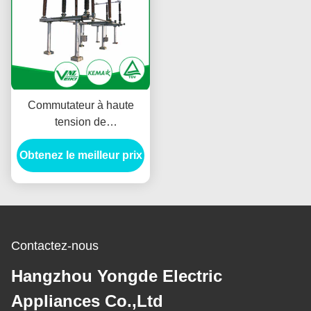
Commutateur à haute
tension de
débranchement de
Obtenez le meilleur prix
commutateur de
Disconnector de la série
GW38 avec la fonction à
verrouillage automatique
Contactez-nous
Hangzhou Yongde Electric
Appliances Co.,Ltd