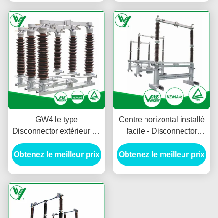
tension
GW4 le type
Centre horizontal installé
Disconnector extérieur de
facile - Disconnector
commutateur, Polonais a
252KV de coupure,
Obtenez le meilleur prix
monté isoler le
Obtenez le meilleur prix
pratiquement exempt
commutateur pour le
d'entretien
système à C.A.