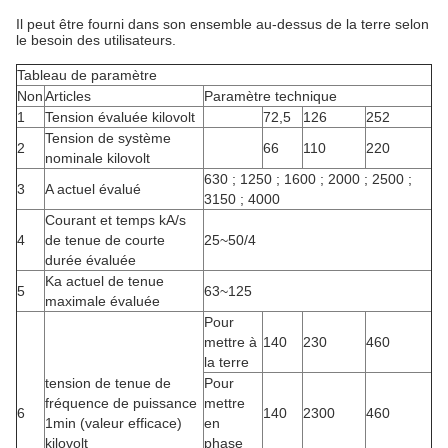
Il peut être fourni dans son ensemble au-dessus de la terre selon
le besoin des utilisateurs.
Tableau de paramètre
Non
Articles
Paramètre technique
1
Tension évaluée kilovolt
72,5
126
252
Tension de système
2
66
110
220
nominale kilovolt
630 ; 1250 ; 1600 ; 2000 ; 2500 ;
3
A actuel évalué
3150 ; 4000
Courant et temps kA/s
4
de tenue de courte
25~50/4
durée évaluée
Ka actuel de tenue
5
63~125
maximale évaluée
Pour
mettre à
140
230
460
la terre
tension de tenue de
Pour
fréquence de puissance
mettre
6
140
2300
460
1min (valeur efficace)
en
kilovolt
phase