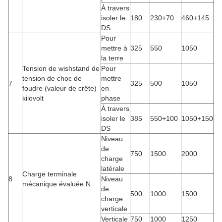
À travers
isoler le
180
230+70
460+145
DS
Pour
mettre à
325
550
1050
la terre
Tension de wishstand de
Pour
tension de choc de
mettre
7
325
500
1050
foudre (valeur de crête)
en
kilovolt
phase
À travers
isoler le
385
550+100
1050+150
DS
Niveau
de
750
1500
2000
charge
latérale
Charge terminale
8
Niveau
mécanique évaluée N
de
500
1000
1500
charge
verticale
Verticale
750
1000
1250