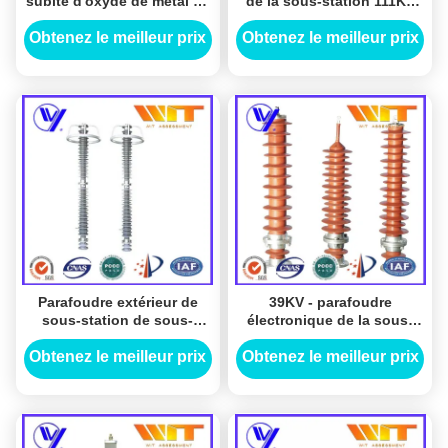
subite d'oxyde de métal de
de la sous-station 111KV
logement de polymère de
avec le chapeau de cuivre
33KV 5KA pour la sous-
Obtenez le meilleur prix
Obtenez le meilleur prix
station
Parafoudre extérieur de
39KV - parafoudre
sous-station de sous-
électronique de la sous-
station de KEMA 220kV,
station 51KV avec le
Brown/Gray Color
logement de polymère
Obtenez le meilleur prix
Obtenez le meilleur prix