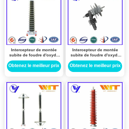
Intercepteur de montée
Intercepteur de montée
subite de foudre d'oxyde
subite de foudre d'oxyde
de zinc en métal 110KV
de métal de la catégorie de
utilisé dans la sous-station
station 3KV utilisé dans la
Obtenez le meilleur prix
Obtenez le meilleur prix
au-dessus de la protection
sous-station pour des
de tension
transformateurs de
puissance