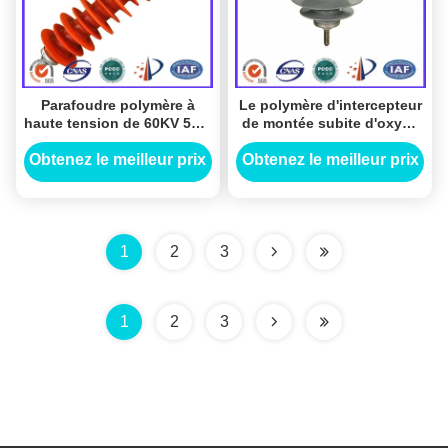
Parafoudre polymère à
Le polymère d'intercepteur
haute tension de 60KV 5KA
de montée subite d'oxyde
pour la centrale
de métal de 9KV Gapless
se tenant de soi-même
Obtenez le meilleur prix
Obtenez le meilleur prix
avec KEMA a certifié
1
2
3
1
2
3