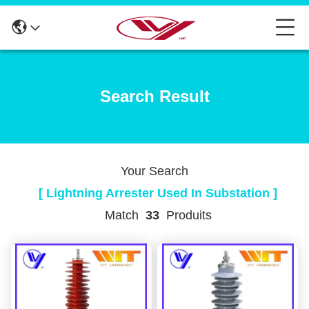
Search Result
Your Search
[ Lightning Arrester Used In Substation ]
Match
33
Produits