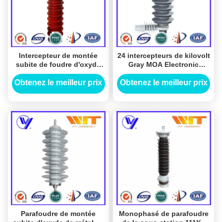
Intercepteur de montée
24 intercepteurs de kilovolt
subite de foudre d'oxyde
Gray MOA Electronic
de zinc en métal 110KV
Polymeric Polymer
utilisé dans la sous-station
Lightning utilisés dans la
Obtenez le meilleur prix
Obtenez le meilleur prix
au-dessus de la protection
sous-station
de tension
Parafoudre de montée
Monophasé de parafoudre