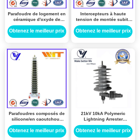
Parafoudre de logement en
Intercepteurs à haute
céramique d'oxyde de
tension de montée subite
métal de silicone de HT
de la sous-station 132KV,
pour la sous-station de
parafoudre polymère
Obtenez le meilleur prix
Obtenez le meilleur prix
distribution d'énergie
Parafoudres composés de
21kV 10kA Polymeric
silicone/en caoutchouc
Lightning Arrester
électriques d'oxyde de zinc
YH10W5-21 for Substation
pour le circuit à haute
Obtenez le meilleur prix
Obtenez le meilleur prix
tension